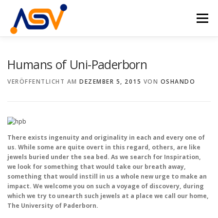
Zum
Inhalt
Menü
springen
HOME
ÜBER UNS
DAS TEAM
PROJEKTE
Humans of Uni-Paderborn
VERÖFFENTLICHT AM
DEZEMBER 5, 2015
VON
OSHANDO
VERANSTALTUNGEN
KONTAKT
DE
EN
There exists ingenuity and originality in each and every one of
us. While some are quite overt in this regard, others, are like
jewels buried under the sea bed. As we search for Inspiration,
we look for something that would take our breath away,
something that would instill in us a whole new urge to make an
impact. We welcome you on such a voyage of discovery, during
which we try to unearth such jewels at a place we call our home,
The University of Paderborn.