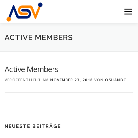
Zum
Inhalt
Menü
springen
HOME
ÜBER UNS
DAS TEAM
PROJEKTE
ACTIVE MEMBERS
VERANSTALTUNGEN
KONTAKT
DE
Active Members
EN
VERÖFFENTLICHT AM
NOVEMBER 23, 2018
VON
OSHANDO
NEUESTE BEITRÄGE