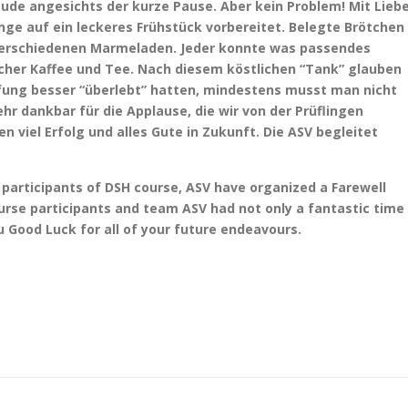
ude angesichts der kurze Pause. Aber kein Problem! Mit Lieb
inge auf ein leckeres Frühstück vorbereitet. Belegte Brötchen
 verschiedenen Marmeladen. Jeder konnte was passendes
scher Kaffee und Tee. Nach diesem köstlichen “Tank” glauben
Prüfung besser “überlebt” hatten, mindestens musst man nicht
hr dankbar für die Applause, die wir von der Prüflingen
 viel Erfolg und alles Gute in Zukunft. Die ASV begleitet
participants of DSH course, ASV have organized a Farewell
urse participants and team ASV had not only a fantastic time
 Good Luck for all of your future endeavours.