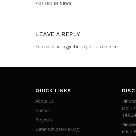
POSTED IN
NEWS
LEAVE A REPLY
You must be
logged in
to post a comment.
QUICK LINKS
DIS
About Us
Hinwei
(de) / 
Contact
14.8.24
Projects
Hinwei
Datenschutzerklärung
(de) / 